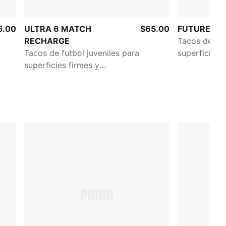
entre 8 y 16 años
5.00
ULTRA 6 MATCH
$65.00
FUTURE 8 
RECHARGE
Tacos de fut
Tacos de futbol juveniles para
superficies 
superficies firmes y
artificiales
artificiales