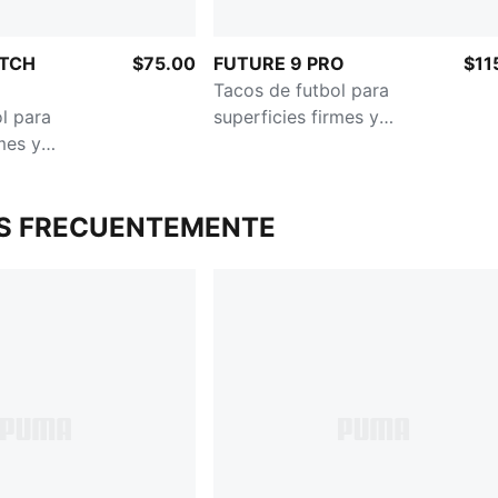
ATCH
$75.00
FUTURE 9 PRO
$11
Tacos de futbol para
l para
superficies firmes y
mes y
artificiales para niños
ra niños grandes
S FRECUENTEMENTE