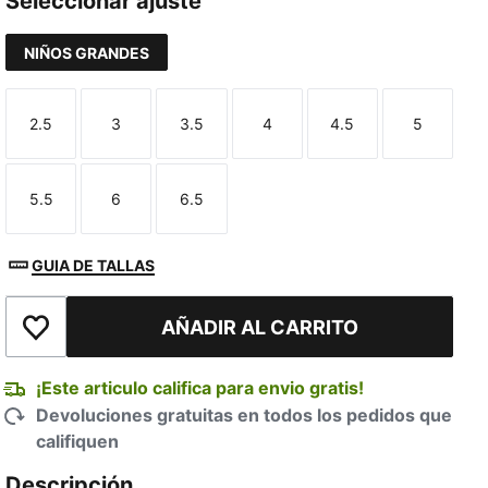
Seleccionar ajuste
NIÑOS GRANDES
2.5
3
3.5
4
4.5
5
Talla
Talla
Talla
Talla
Talla
Talla
5.5
6
6.5
Talla
Talla
Talla
GUIA DE TALLAS
AÑADIR AL CARRITO
Añadir a la lista de deseos
¡Este articulo califica para envio gratis!
Devoluciones gratuitas en todos los pedidos que
califiquen
Descripción