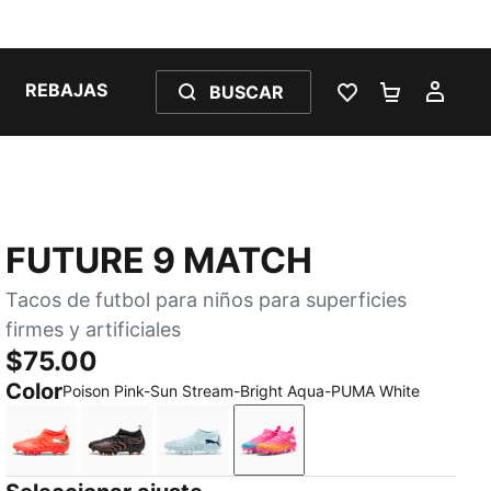
REBAJAS
BUSCAR
LISTA DE DESE
CARRITO 
MI C
FUTURE 9 MATCH
Tacos de futbol para niños para superficies
firmes y artificiales
$75.00
Color
Poison Pink-Sun Stream-Bright Aqua-PUMA White
Glowing Red-PUMA White-PUMA Black-PUMA Silver
PUMA Black-Glowing Red-Strong Gray
Icy Blue-Blue Jewel
Poison Pink-Sun Stream-B