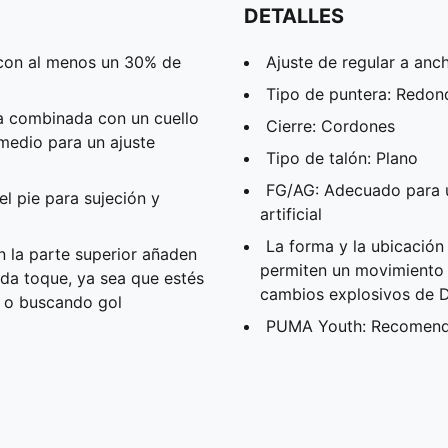
DETALLES
 con al menos un 30% de
Ajuste de regular a anc
Tipo de puntera: Redo
ra combinada con un cuello
Cierre: Cordones
medio para un ajuste
Tipo de talón: Plano
FG/AG: Adecuado para us
l pie para sujeción y
artificial
La forma y la ubicación
n la parte superior añaden
permiten un movimiento s
da toque, ya sea que estés
cambios explosivos de D
e o buscando gol
PUMA Youth: Recomenda