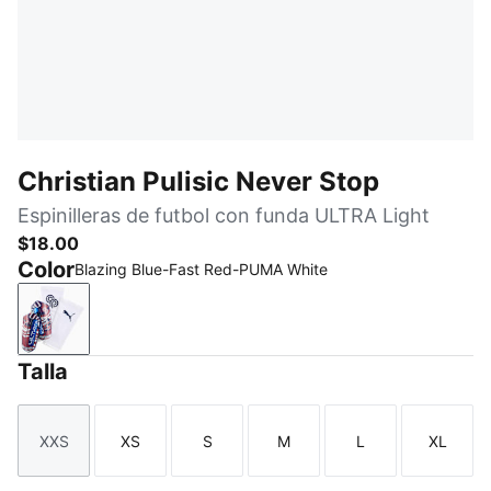
Christian Pulisic Never Stop
Espinilleras de futbol con funda ULTRA Light
$18.00
Color
Blazing Blue-Fast Red-PUMA White
Blazing Blue-Fast Red-PUMA White
Talla
XXS
XS
S
M
L
XL
Talla
Talla
Talla
Talla
Talla
Talla