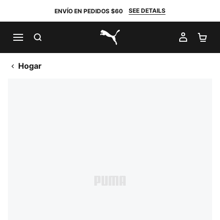
SEE DETAILS
ENVÍO EN PEDIDOS $60
BUSCAR
MI CUE
CA
PUMA.com
Hogar