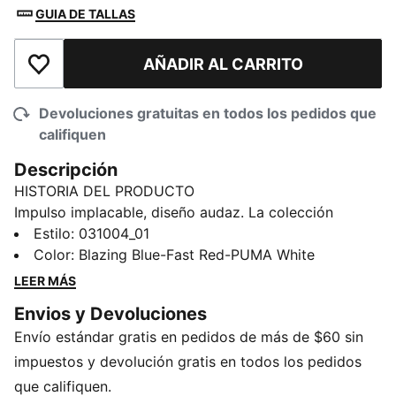
GUIA DE TALLAS
AÑADIR AL CARRITO
Añadir a la lista de deseos
Devoluciones gratuitas en todos los pedidos que
califiquen
Descripción
HISTORIA DEL PRODUCTO
Impulso implacable, diseño audaz. La colección
Christian Pulisic Never Stop canaliza la mentalidad
Estilo
:
031004_01
imparable de Christian Pulisic con estampados
Color
:
Blazing Blue-Fast Red-PUMA White
llamativos y prendas preparadas para el rendimiento.
LEER MÁS
Desde prendas básicas de algodón suave hasta estilos
Envios y Devoluciones
de entrenamiento de alto rendimiento, cada pieza
Envío estándar gratis en pedidos de más de $60 sin
fusiona estampados inspirados en el ADN con la
energía del día del partido. Hecha para moverse,
impuestos y devolución gratis en todos los pedidos
hecho para superar los límites. Al igual que Christian
que califiquen.