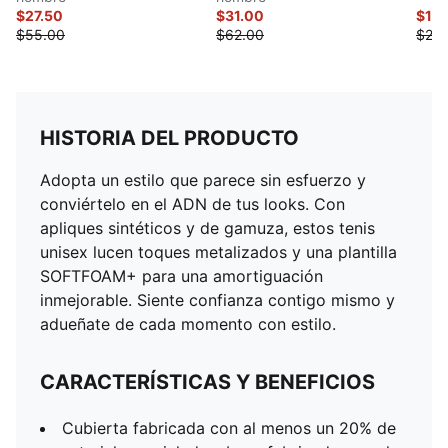
$27.50
$31.00
$12.
$55.00
$62.00
$25.
HISTORIA DEL PRODUCTO
Adopta un estilo que parece sin esfuerzo y
conviértelo en el ADN de tus looks. Con
apliques sintéticos y de gamuza, estos tenis
unisex lucen toques metalizados y una plantilla
SOFTFOAM+ para una amortiguación
inmejorable. Siente confianza contigo mismo y
adueñate de cada momento con estilo.
CARACTERÍSTICAS Y BENEFICIOS
Cubierta fabricada con al menos un 20% de