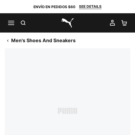
SEE DETAILS
ENVÍO EN PEDIDOS $60
BUSCAR
MI CUE
CA
PUMA.com
Men's Shoes And Sneakers