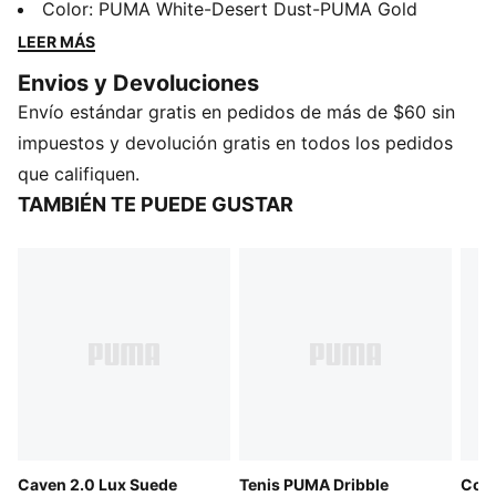
sintéticos y de gamuza, estos tenis unisex lucen
Color
:
PUMA White-Desert Dust-PUMA Gold
toques metalizados y una plantilla SOFTFOAM+ para
LEER MÁS
una amortiguación inmejorable. Siente confianza
Envios y Devoluciones
contigo mismo y adueñate de cada momento con
Envío estándar gratis en pedidos de más de $60 sin
estilo.
CARACTERÍSTICAS Y BENEFICIOS
impuestos y devolución gratis en todos los pedidos
Cubierta fabricada con al menos un 20% de
que califiquen.
materiales reciclados; base fabricada con al menos un
TAMBIÉN TE PUEDE GUSTAR
10% de materiales reciclados
SOFTFOAM+: Plantilla cómoda, diseñada con un talón
extra grueso para proporcionar una amortiguación
suave
DETALLES
Calce regular
Plantilla SOFTFOAM+
Con cordones
Superposiciones de gamuza
Con la marca PUMA en la lengüeta, lateral y talón
Caven 2.0 Lux Suede
Tenis PUMA Dribble
Cour
Formstrip PUMA en ambos laterales