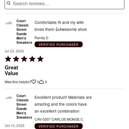
Court
Comfortable fit and my wife
Classic
loves them 👍Awesome shoe
Street
Suede
Randy D
Men's
Sneakers
VERIFIED PURCHASER
Jul 23, 2026
Rated
5
Great
out
Value
of
0
0
Was this helpful?
5
Court
Excellent product! Materials are
Classic
amazing and the colors have
Street
Suede
an excellent combination
Men's
Sneakers
CAV-5307 CARLOS MONGE C
Oct 10, 2025
VERIFIED PURCHASER