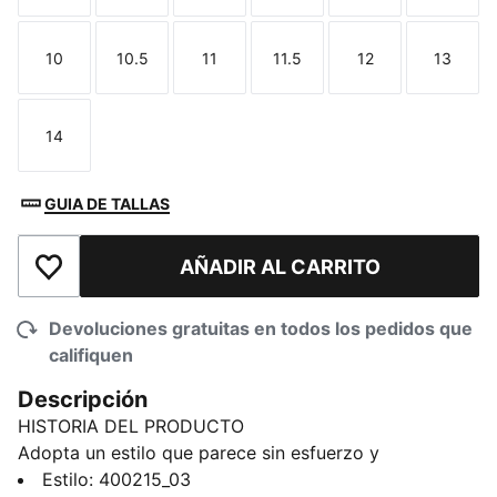
10
10.5
11
11.5
12
13
Talla
Talla
Talla
Talla
Talla
Talla
14
Talla
GUIA DE TALLAS
AÑADIR AL CARRITO
Añadir a la lista de deseos
Devoluciones gratuitas en todos los pedidos que
califiquen
Descripción
HISTORIA DEL PRODUCTO
Adopta un estilo que parece sin esfuerzo y
conviértelo en el ADN de tus looks. Con apliques
Estilo
:
400215_03