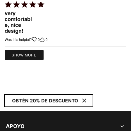
Rated
5
very
out
comfortabl
e, nice
of
design!
5
0
0
Was this helpful?
SHOW MORE
OBTÉN 20% DE DESCUENTO
APOYO