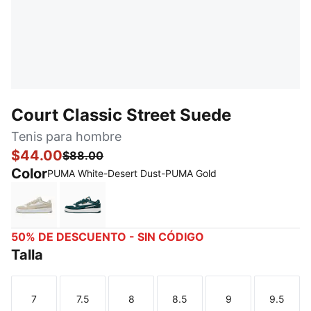
Court Classic Street Suede
Tenis para hombre
$44.00
$88.00
Color
PUMA White-Desert Dust-PUMA Gold
PUMA White-Desert Dust-PUMA Gold
PUMA White-Green Terrain
50% DE DESCUENTO - SIN CÓDIGO
Talla
7
7.5
8
8.5
9
9.5
Talla
Talla
Talla
Talla
Talla
Talla