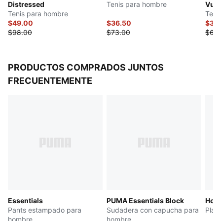
Distressed
Tenis para hombre
Vulc
Detalles de la marca PUMA
Tenis para hombre
Teni
$49.00
$36.50
$34
$98.00
$73.00
$68
PRODUCTOS COMPRADOS JUNTOS
FRECUENTEMENTE
Essentials
PUMA Essentials Block
Hous
Pants estampado para
Sudadera con capucha para
Play
hombre
hombre