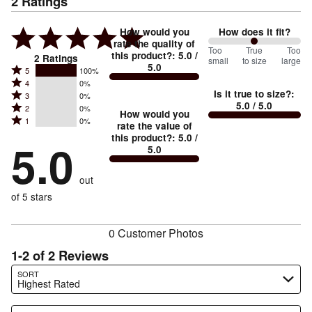
2
Ratings
How would you
How does it fit?
rate the quality of
100
Too
%
True
Too
this product?
:
5.0
/
2
Ratings
small
to size
large
5.0
between
Rated
5
100%
Rated
Too
4
0%
5
Is it true to size?
:
Rated
3
0%
4
small
stars
5.0
/ 5.0
Rated
2
0%
3
stars
How would you
by
and
Rated
1
0%
2
stars
rate the value of
by
100%
True
1
this product?
:
5.0
/
stars
by
5.0
0%
of
5.0
stars
to
by
0%
of
reviewers
by
size
0%
of
reviewers
out
0%
of
reviewers
of
of 5 stars
reviewers
reviewers
0 Customer Photos
1-2 of 2 Reviews
Search reviews…
SORT
Highest Rated