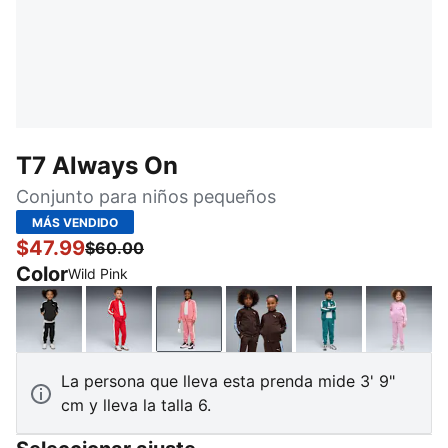
T7 Always On
Conjunto para niños pequeños
MÁS VENDIDO
$47.99
$60.00
Color
Wild Pink
PUMA Black
For All Time Red
Wild Pink
Chocolate Fondue
Emerald Ice
Mauve
La persona que lleva esta prenda mide 3' 9"
cm y lleva la talla 6.