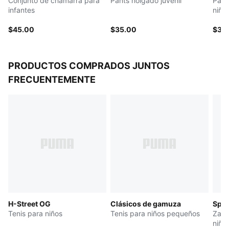
Conjunto de chamarra para
Pants holgado juvenil
Pant
infantes
niño
$45.00
$35.00
$32
PRODUCTOS COMPRADOS JUNTOS
FRECUENTEMENTE
H-Street OG
Clásicos de gamuza
Spee
Tenis para niños
Tenis para niños pequeños
Zapa
niño