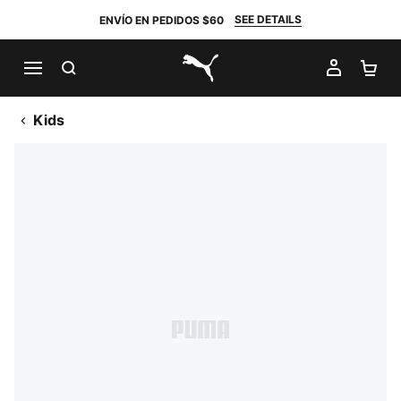
SEE DETAILS
ENVÍO EN PEDIDOS $60
BUSCAR
MI CUE
CA
PUMA.com
Kids