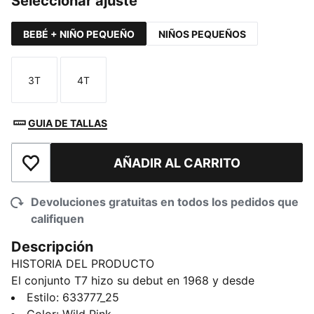
Seleccionar ajuste
BEBÉ + NIÑO PEQUEÑO
NIÑOS PEQUEÑOS
3T
4T
Talla
Talla
GUIA DE TALLAS
AÑADIR AL CARRITO
Añadir a la lista de deseos
Devoluciones gratuitas en todos los pedidos que
califiquen
Descripción
HISTORIA DEL PRODUCTO
El conjunto T7 hizo su debut en 1968 y desde
entonces ha estado marcando la diferencia. Hoy en
Estilo
:
633777_25