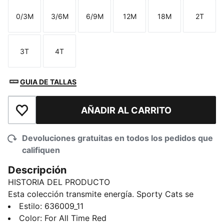
0/3M
3/6M
6/9M
12M
18M
2T
Talla
Talla
Talla
Talla
Talla
Talla
3T
4T
Talla
Talla
GUIA DE TALLAS
AÑADIR AL CARRITO
Añadir a la lista de deseos
Devoluciones gratuitas en todos los pedidos que
califiquen
Descripción
HISTORIA DEL PRODUCTO
Esta colección transmite energía. Sporty Cats se
caracteriza por sus diseños atrevidos y su estilo
Estilo
:
636009_11
desenfadado, pensados para combinar, coordinar y
Color
:
For All Time Red