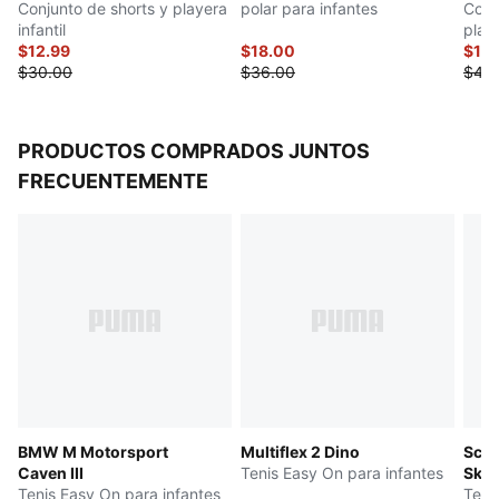
Conjunto de shorts y playera
polar para infantes
Conj
infantil
play
$12.99
$18.00
infa
$17.
$30.00
$36.00
$45
PRODUCTOS COMPRADOS JUNTOS
FRECUENTEMENTE
BMW M Motorsport
Multiflex 2 Dino
Scud
Caven III
Tenis Easy On para infantes
Skyr
Tenis Easy On para infantes
Teni