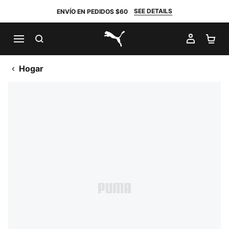
SEE DETAILS
ENVÍO EN PEDIDOS $60
BUSCAR
MI CUE
CA
PUMA.com
Hogar