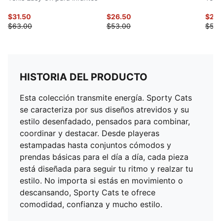
$31.50
$26.50
$24
$63.00
$53.00
$53
HISTORIA DEL PRODUCTO
Esta colección transmite energía. Sporty Cats
se caracteriza por sus diseños atrevidos y su
estilo desenfadado, pensados para combinar,
coordinar y destacar. Desde playeras
estampadas hasta conjuntos cómodos y
prendas básicas para el día a día, cada pieza
está diseñada para seguir tu ritmo y realzar tu
estilo. No importa si estás en movimiento o
descansando, Sporty Cats te ofrece
comodidad, confianza y mucho estilo.