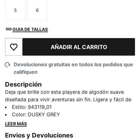
5
6
Talla
Talla
GUIA DE TALLAS
AÑADIR AL CARRITO
Añadir a la lista de deseos
Devoluciones gratuitas en todos los pedidos que
califiquen
Descripción
Deja que brille con esta playera de algodón suave
diseñada para vivir aventuras sin fin. Ligera y fácil de
llevar, es perfecta para salir a jugar, ir al parque o
Estilo
:
943119_01
pasar un rato agradable en casa. Diseñada para las
Color
:
DUSKY GREY
pequeñas trendsetters, esta pieza está llena de
LEER MÁS
energía juguetona, como ella. Vibras clásicas de
Envios y Devoluciones
PUMA para campeones en crecimiento.