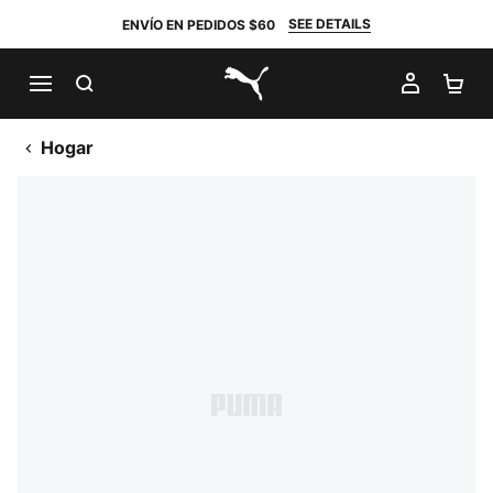
SEE DETAILS
ENVÍO EN PEDIDOS $60
BUSCAR
MI CUE
CA
PUMA.com
Hogar