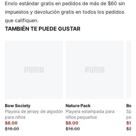
Envío estándar gratis en pedidos de más de $60 sin
impuestos y devolución gratis en todos los pedidos
que califiquen.
TAMBIÉN TE PUEDE GUSTAR
Bow Society
Nature Pack
Bow 
Playera de jersey de algodón
Playera estampada para
Span
para niños
niños pequeños
peq
$8.00
$8.00
$11.
$16.00
$16.00
$22.