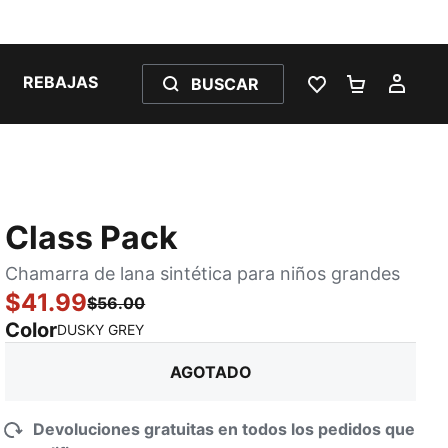
REBAJAS
BUSCAR
LISTA DE DESE
CARRITO 
MI C
Class Pack
Chamarra de lana sintética para niños grandes
$41.99
$56.00
Color
:
agotado
DUSKY GREY
AGOTADO
Devoluciones gratuitas en todos los pedidos que