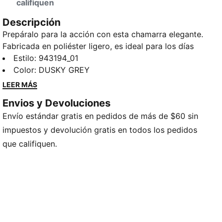
califiquen
Descripción
Prepáralo para la acción con esta chamarra elegante.
Fabricada en poliéster ligero, es ideal para los días
ajetreados, tanto si se dirige a un entrenamiento
Estilo
:
943194_01
deportivo como si se va de aventuras el fin de
Color
:
DUSKY GREY
semana. Los puños acanalados y el diseño con
LEER MÁS
cremallera aportan un toque deportivo, mientras que
Envios y Devoluciones
la energía característica de PUMA le mantiene a la
Envío estándar gratis en pedidos de más de $60 sin
vanguardia del juego.
impuestos y devolución gratis en todos los pedidos
que califiquen.