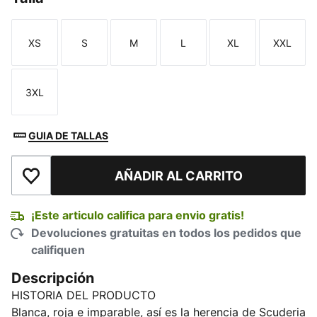
XS
S
M
L
XL
XXL
Talla
Talla
Talla
Talla
Talla
Talla
3XL
Talla
GUIA DE TALLAS
AÑADIR AL CARRITO
Añadir a la lista de deseos
¡Este articulo califica para envio gratis!
Devoluciones gratuitas en todos los pedidos que
califiquen
Descripción
HISTORIA DEL PRODUCTO
Blanca, roja e imparable, así es la herencia de Scuderia