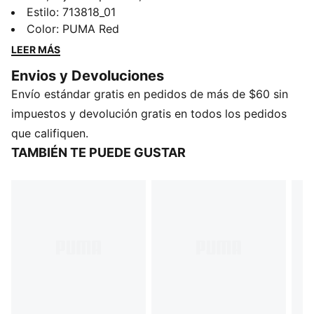
Ferrari, que adaptamos a la moda contemporánea. La
Estilo
:
713818_01
chamarra Scuderia Ferrari HP Réplica transmite la
Color
:
PUMA Red
energía de las pistas, combinando los colores
LEER MÁS
característicos con comodidad y resistencia al agua.
Envios y Devoluciones
DETALLES
Envío estándar gratis en pedidos de más de $60 sin
Producto diseñado para: lifestyle PUMA
Corte regular
impuestos y devolución gratis en todos los pedidos
Largo; Regular
que califiquen.
Cuello semi-alto
TAMBIÉN TE PUEDE GUSTAR
Material principal: poliéster laminado tricapa
Abrochamiento: con cierre
Mangas largas
Bolsillos laterales
Impermeable
Detalles PUMA y de la marca en colaboración