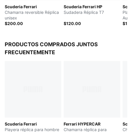
Scuderia Ferrari
Scuderia Ferrari HP
Scud
Chamarra reversible Réplica
Sudadera Réplica T7
Play
unisex
Auté
$200.00
$120.00
$11
PRODUCTOS COMPRADOS JUNTOS
FRECUENTEMENTE
Scuderia Ferrari
Ferrari HYPERCAR
Scud
Playera réplica para hombre
Chamarra réplica para
Cham