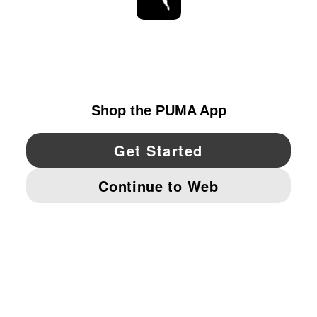
ESTAR AL DÍA
EXPLORAR
UNITED STATES
YouTube
Twitter
Pinterest
Instagram
Facebo
© PUMA NORTH AMERICA, INC.
IMPRINT AND LEGAL DATA