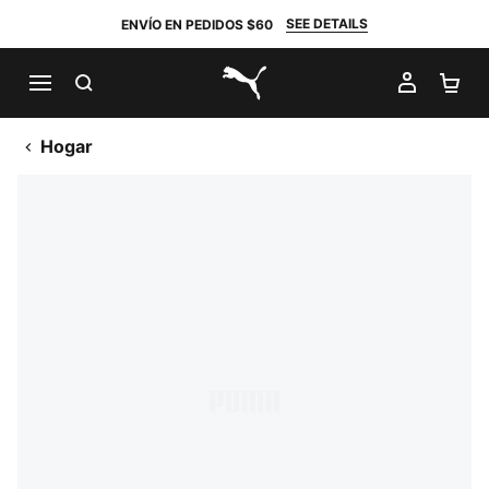
SEE DETAILS
ENVÍO EN PEDIDOS $60
BUSCAR
MI CUE
CA
PUMA.com
Hogar