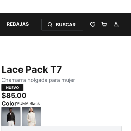
REBAJAS
BUSCAR
LISTA DE DESE
CARRITO 
MI C
Lace Pack T7
Chamarra holgada para mujer
NUEVO
$85.00
Color
PUMA Black
PUMA Black
Warm White