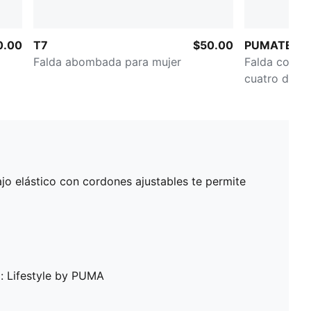
0.00
T7
$50.00
PUMATECH 
Falda abombada para mujer
Falda con el
cuatro direc
ajo elástico con cordones ajustables te permite
: Lifestyle by PUMA