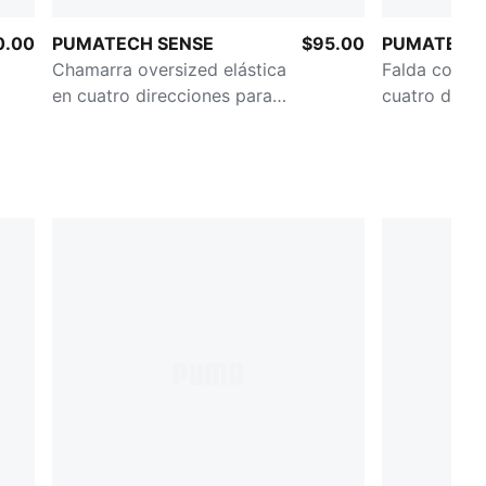
0.00
PUMATECH SENSE
$95.00
PUMATECH 
Chamarra oversized elástica
Falda con el
en cuatro direcciones para
cuatro direc
mujer