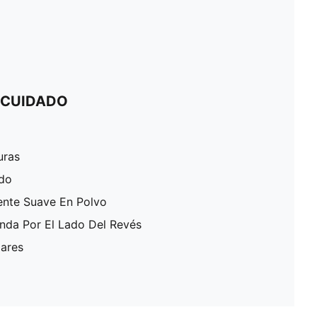
 CUIDADO
uras
ado
ente Suave En Polvo
enda Por El Lado Del Revés
lares