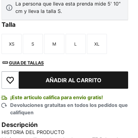
La persona que lleva esta prenda mide 5' 10"
cm y lleva la talla S.
Talla
XS
S
M
L
XL
Talla
Talla
Talla
Talla
Talla
TED
GUIA DE TALLAS
AÑADIR AL CARRITO
Añadir a la lista de deseos
¡Este articulo califica para envio gratis!
Devoluciones gratuitas en todos los pedidos que
califiquen
Descripción
HISTORIA DEL PRODUCTO