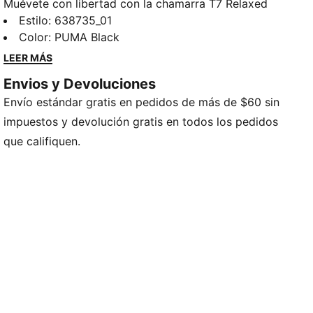
Muévete con libertad con la chamarra T7 Relaxed
Lace Pack. Los detalles T7 evocan el estilo clásico, y
Estilo
:
638735_01
el bajo elástico con cordones ajustables te permite
Color
:
PUMA Black
personalizar el ajuste. Combínala todas tus prendas
LEER MÁS
favoritas.
Envios y Devoluciones
CARACTERÍSTICAS Y BENEFICIOS
Envío estándar gratis en pedidos de más de $60 sin
Fabricada con al menos un 50% de materiales
reciclados.
impuestos y devolución gratis en todos los pedidos
DETALLES
que califiquen.
Producto diseñado para: Lifestyle by PUMA
Corte: holgado
Largo: chamarra corta
Cuello: cuello alto
Mangas largas