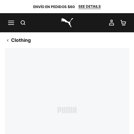
SEE DETAILS
ENVÍO EN PEDIDOS $60
BUSCAR
MI CUE
CA
PUMA.com
Clothing