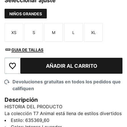
Seleccionar ajuste
NIÑOS GRANDES
XS
S
M
L
XL
Talla
Talla
Talla
Talla
Talla
GUIA DE TALLAS
AÑADIR AL CARRITO
Añadir a la lista de deseos
Devoluciones gratuitas en todos los pedidos que
califiquen
Descripción
HISTORIA DEL PRODUCTO
La colección T7 Animal está llena de estilos divertidos
y cómodos para los más pequeños. Con estampados
Estilo
:
635369_60