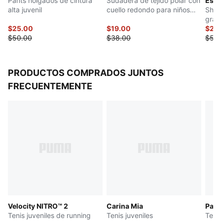
Pants holgados de cintura
Sudadera de tejido polar con
Esse
Bolsillos: lateral
alta juvenil
cuello redondo para niños
Shor
Puños y dobladillo elásticos
grandes
gran
PUMA Juvenil: Recomendada para niños y
$25.00
$19.00
$27.
$50.00
$38.00
$55
adolescentes de 8 a 16 años
PRODUCTOS COMPRADOS JUNTOS
FRECUENTEMENTE
Velocity NITRO™ 2
Carina Mia
Pal
Tenis juveniles de running
Tenis juveniles
Teni