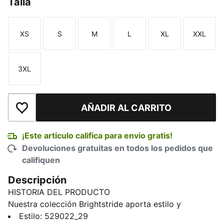
Talla
XS
S
M
L
XL
XXL
Talla
Talla
Talla
Talla
Talla
Talla
3XL
Talla
AÑADIR AL CARRITO
Añadir a la lista de deseos
¡Este articulo califica para envio gratis!
Devoluciones gratuitas en todos los pedidos que
califiquen
Descripción
HISTORIA DEL PRODUCTO
Nuestra colección Brightstride aporta estilo y
comodidad a tus carreras diarias. Esta chamarra
Estilo
:
529022_29