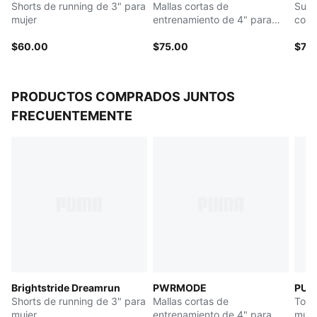
Shorts de running de 3" para
Mallas cortas de
Suda
Bolsillos: bolsillos laterales
mujer
entrenamiento de 4" para
con 
Cordón elástico ajustable en el bajo
mujer
para
$60.00
$75.00
$70
PRODUCTOS COMPRADOS JUNTOS
FRECUENTEMENTE
Brightstride Dreamrun
PWRMODE
PUM
Shorts de running de 3" para
Mallas cortas de
Top 
mujer
entrenamiento de 4" para
muje