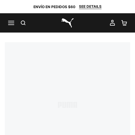
SEE DETAILS
ENVÍO EN PEDIDOS $60
BUSCAR
MI CUE
CA
PUMA.com