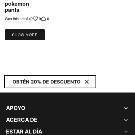
out
pokemon
pants
of
5
0
0
Was this helpful?
SHOW MORE
OBTÉN 20% DE DESCUENTO
APOYO
ACERCA DE
ESTAR AL DÍA