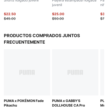
Shorts holgado juvenil
Playera estampada holgada
Pant
juvenil
niño
$22.50
$25.00
$35
$45.00
$50.00
$70.
PRODUCTOS COMPRADOS JUNTOS
FRECUENTEMENTE
PUMA x POKÉMON Fade
PUMA x GABBY'S
PUM
Pikachu
DOLLHOUSE CA Pro
Mos