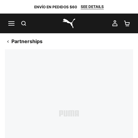
SEE DETAILS
ENVÍO EN PEDIDOS $60
BUSCAR
MI CUE
CA
PUMA.com
Partnerships