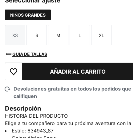
Seleccionar ajuste
NIÑOS GRANDES
XS
S
M
L
XL
Talla
Talla
Talla
Talla
Talla
GUIA DE TALLAS
AÑADIR AL CARRITO
Añadir a la lista de deseos
Devoluciones gratuitas en todos los pedidos que
califiquen
Descripción
HISTORIA DEL PRODUCTO
Elige a tu compañero para tu próxima aventura con la
nueva colección PUMA x POKÉMON. Todo el poder
Estilo
:
634943_87