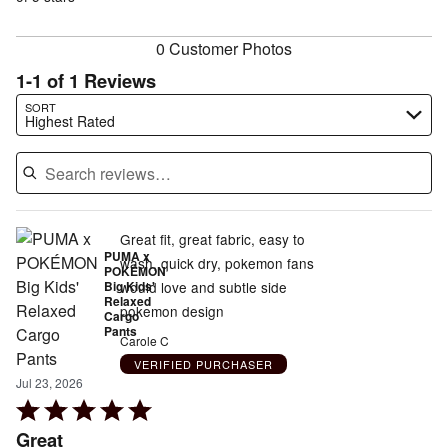
reviewers
reviewers
0 Customer Photos
1-1 of 1 Reviews
Search reviews…
SORT
Highest Rated
Great fit, great fabric, easy to
PUMA x
wash, quick dry, pokemon fans
POKÉMON
Big Kids'
would love and subtle side
Relaxed
pokemon design
Cargo
Pants
Carole C
VERIFIED PURCHASER
Jul 23, 2026
Rated
5
Great