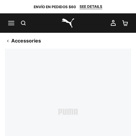
SEE DETAILS
ENVÍO EN PEDIDOS $60
BUSCAR
MI CUE
CA
PUMA.com
Accessories