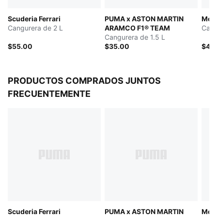
6.5 cm
Scuderia Ferrari
PUMA x ASTON MARTIN
McL
Insignia de la Scuderia Ferrari
Cangurera de 2 L
ARAMCO F1® TEAM
Cang
Detalles de la marca PUMA
Cangurera de 1.5 L
$55.00
$35.00
$40
PRODUCTOS COMPRADOS JUNTOS
FRECUENTEMENTE
Scuderia Ferrari
PUMA x ASTON MARTIN
McL