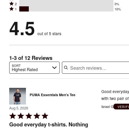
stars
Rated
2
0%
3
stars
by
Rated
1
10%
2
stars
by
81%
1
stars
by
4.5
10%
of
stars
by
0%
of
reviewers
by
0%
of
reviewers
out of 5 stars
10%
of
reviewers
of
reviewers
reviewers
1-3 of 12 Reviews
SORT
Highest Rated
Search reviews…
Good everyday t
PUMA Essentials Men's Tee
with two pair of
Israel G
VERIF
Aug 5, 2026
Rated
5
Good everyday t-shirts. Nothing