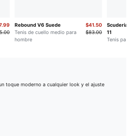
7.99
Rebound V6 Suede
$41.50
Scuderia Fer
5.00
Tenis de cuello medio para
$83.00
11
hombre
Tenis para 
n toque moderno a cualquier look y el ajuste