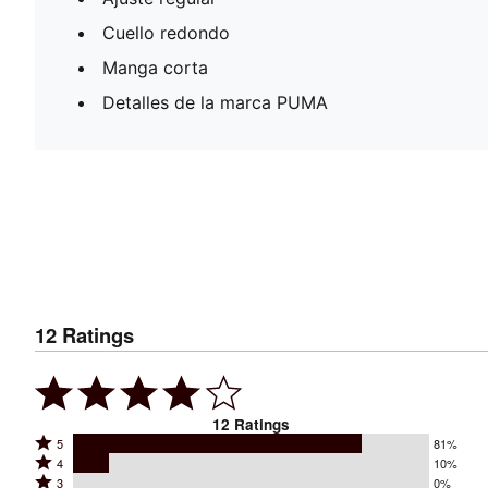
Cuello redondo
Manga corta
Detalles de la marca PUMA
12
Ratings
12
Ratings
Rated
5
81%
Rated
4
10%
5
Rated
3
0%
4