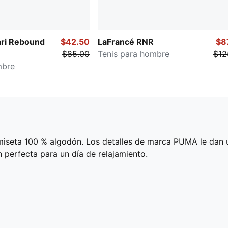
ari Rebound
$42.50
LaFrancé RNR
$8
$85.00
Tenis para hombre
$12
mbre
miseta 100 % algodón. Los detalles de marca PUMA le dan u
n perfecta para un día de relajamiento.