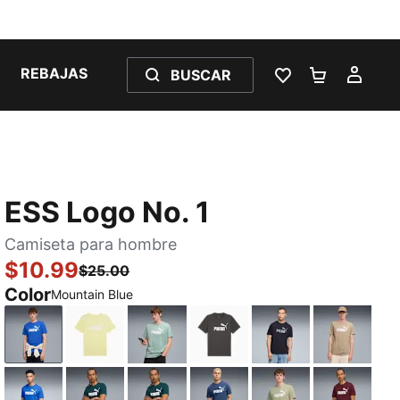
REBAJAS
BUSCAR
LISTA DE DESE
CARRITO 
MI C
ESS Logo No. 1
Camiseta para hombre
$10.99
$25.00
Color
Mountain Blue
Mountain Blue
Gold Moon
Light Moss
Dusky Gray
PUMA Black
Ice Coff