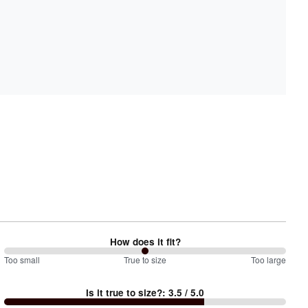
How does it fit?
100
Too small
%
True to size
Too large
between
Is it true to size?
:
3.5
/ 5.0
Too