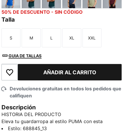
PUMA Team Royal
Wild Green
Green Terrain
Dark Indigo
Lux Army
Ruby Sh
50% DE DESCUENTO - SIN CÓDIGO
Talla
S
M
L
XL
XXL
Talla
Talla
Talla
Talla
Talla
GUIA DE TALLAS
AÑADIR AL CARRITO
Añadir a la lista de deseos
Devoluciones gratuitas en todos los pedidos que
califiquen
Descripción
HISTORIA DEL PRODUCTO
Eleva tu guardarropa al estilo PUMA con esta
camiseta 100 % algodón. Los detalles de marca
Estilo
:
688845_13