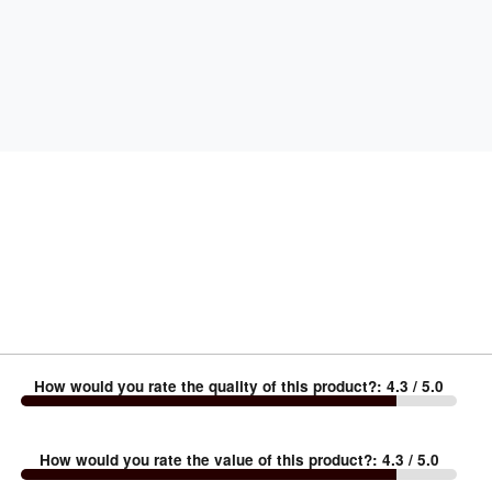
How would you rate the quality of this product?
:
4.3
/ 5.0
How would you rate the value of this product?
:
4.3
/ 5.0