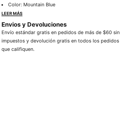
PUMA le dan un toque moderno a cualquier look y el
Color
:
Mountain Blue
ajuste regular de esta camiseta la convierte en la
LEER MÁS
opción perfecta para un día de relajamiento.
Envios y Devoluciones
DETALLES
Envío estándar gratis en pedidos de más de $60 sin
100 % algodón
Ajuste regular
impuestos y devolución gratis en todos los pedidos
Cuello redondo
que califiquen.
Manga corta
Detalles de la marca PUMA