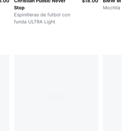
5.00
Christian Pulisic Never
$18.00
BMW M Mot
Stop
Mochila de 
Espinilleras de futbol con
funda ULTRA Light