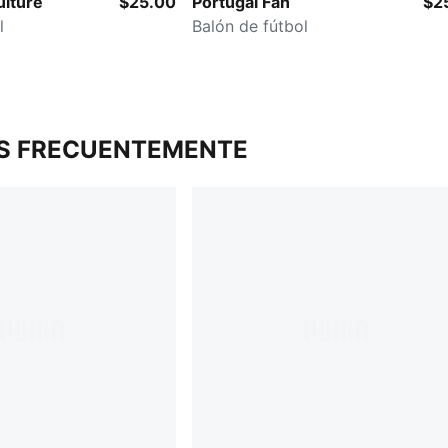
ulture
$25.00
Portugal Fan
$2
l
Balón de fútbol
S FRECUENTEMENTE