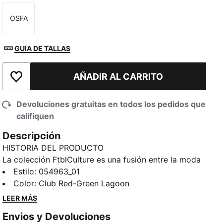
OSFA
Talla
GUIA DE TALLAS
AÑADIR AL CARRITO
Añadir a la lista de deseos
Devoluciones gratuitas en todos los pedidos que
califiquen
Descripción
HISTORIA DEL PRODUCTO
La colección FtblCulture es una fusión entre la moda
y el futbol, que rinde homenaje a la tradición de los
Estilo
:
054963_01
clubes y al estilo atemporal. Siente la conexión cada
Color
:
Club Red-Green Lagoon
vez que uses esta bufanda, ya sea que estés
LEER MÁS
celebrando con amigos o apoyando a Portugal desde
Envios y Devoluciones
casa.