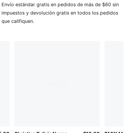
Envío estándar gratis en pedidos de más de $60 sin
CARACTERÍSTICAS Y BENEFICIOS
Fabricada con al menos un 30 % de materiales
impuestos y devolución gratis en todos los pedidos
reciclados.
que califiquen.
DETALLES
Bufanda oficial de los aficionados
Escudo del club tejido
Ícono PUMA Cat de punto
Largo: 120 cm
Para todas las edades