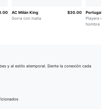
0.00
AC Milán King
$30.00
Portugal ftb
Gorra con malla
Playera de f
hombre
ubes y al estilo atemporal. Siente la conexión cada
ficionados