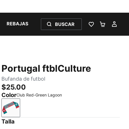
REBAJAS
BUSCAR
LISTA DE DESE
CARRITO 
MI C
Portugal ftblCulture
Bufanda de futbol
$25.00
Color
Club Red-Green Lagoon
Club Red-Green Lagoon
Talla