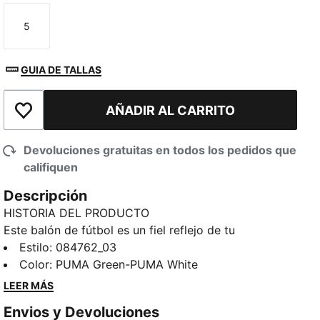
5
Talla
GUIA DE TALLAS
AÑADIR AL CARRITO
Añadir a la lista de deseos
Devoluciones gratuitas en todos los pedidos que
califiquen
Descripción
HISTORIA DEL PRODUCTO
Este balón de fútbol es un fiel reflejo de tu
dedicación. Fabricado para ofrecer un alto
Estilo
:
084762_03
rendimiento y diseñado para mostrar los colores de
Color
:
PUMA Green-PUMA White
tu equipo, te permite llevar tu pasión al campo. Ya
LEER MÁS
sea que esté practicando tus tiros o jugando en un
Envios y Devoluciones
partido importante, este balón mantiene vivo el