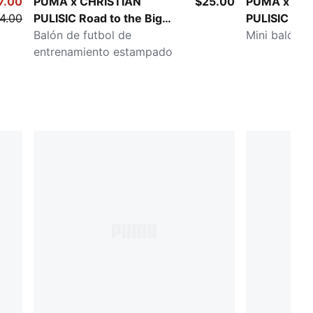
7.00
PUMA x CHRISTIAN
$25.00
PUMA x CH
4.00
PULISIC Road to the Big
PULISIC Road
Stage
Balón de futbol de
Stage
Mini balón d
entrenamiento estampado