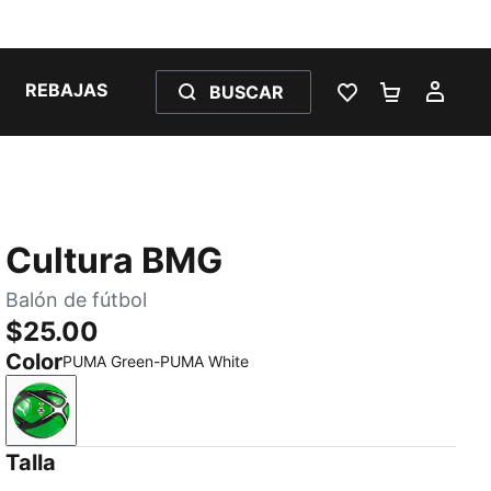
REBAJAS
BUSCAR
LISTA DE DESE
CARRITO 
MI C
Cultura BMG
Balón de fútbol
$25.00
Color
PUMA Green-PUMA White
PUMA Green-PUMA White
Talla