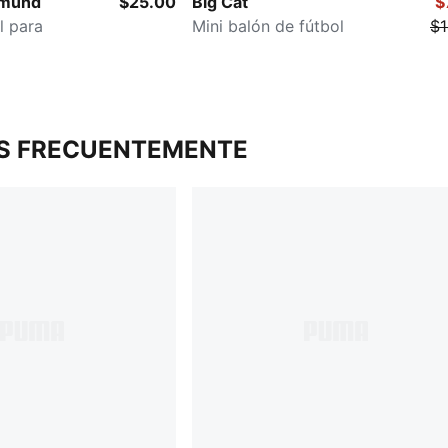
tmund
$25.00
Big Cat
$
l para
Mini balón de fútbol
$1
S FRECUENTEMENTE