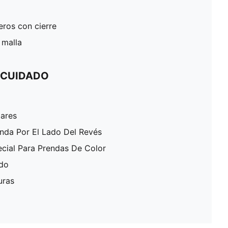
seros con cierre
 malla
 CUIDADO
lares
enda Por El Lado Del Revés
ecial Para Prendas De Color
ado
uras