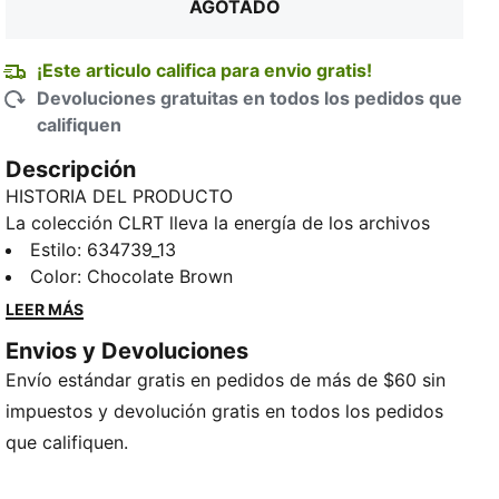
AGOTADO
¡Este articulo califica para envio gratis!
Devoluciones gratuitas en todos los pedidos que
califiquen
Descripción
HISTORIA DEL PRODUCTO
La colección CLRT lleva la energía de los archivos
PUMA a las calles. Con toques tecno-futuristas,
Estilo
:
634739_13
actitud de principios de los años 2000 y detalles
Color
:
Chocolate Brown
dignos de una pasarela, las prendas son toda una
LEER MÁS
declaración de estilo. Estas bermudas te ofrecen
Envios y Devoluciones
funcionalidad y un diseño con líneas de corte
Envío estándar gratis en pedidos de más de $60 sin
decorativas. Combínalas con tu par favorito de tenis
PUMA y aduéñate de tu look.
impuestos y devolución gratis en todos los pedidos
CARACTERÍSTICAS Y BENEFICIOS
que califiquen.
Producto fabricado con al menos un 50% de
materiales reciclados