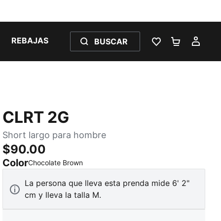
REBAJAS
BUSCAR
LISTA DE DESE
CARRITO 
MI C
CLRT 2G
Short largo para hombre
$90.00
Color
:
agotado
Chocolate Brown
La persona que lleva esta prenda mide 6' 2"
cm y lleva la talla M.