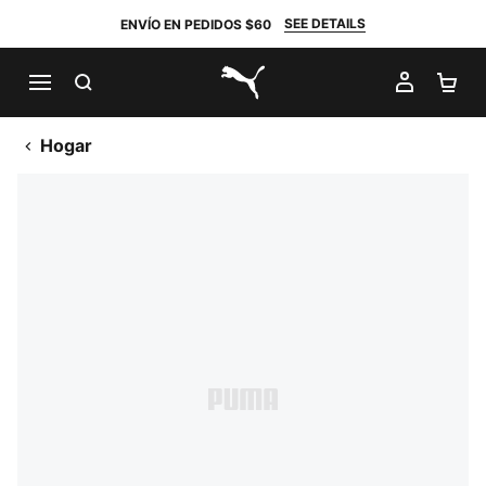
SEE DETAILS
ENVÍO EN PEDIDOS $60
BUSCAR
MI CUE
CA
PUMA.com
Hogar