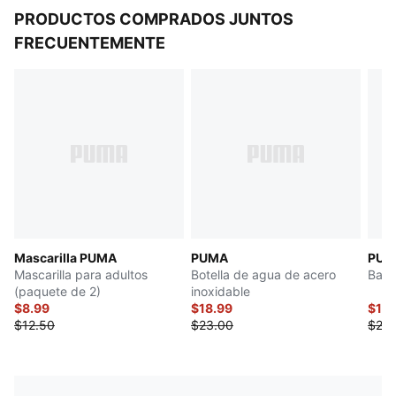
PRODUCTOS COMPRADOS JUNTOS
FRECUENTEMENTE
Mascarilla PUMA
PUMA
PUM
Mascarilla para adultos
Botella de agua de acero
Baló
(paquete de 2)
inoxidable
$8.99
$18.99
$12.
$12.50
$23.00
$25.