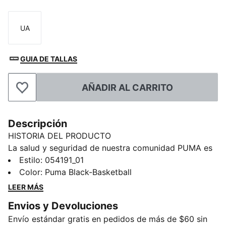
UA
Talla
GUIA DE TALLAS
AÑADIR AL CARRITO
Añadir a la lista de deseos
Descripción
HISTORIA DEL PRODUCTO
La salud y seguridad de nuestra comunidad PUMA es
lo más importante ahora. Por eso, hemos creado
Estilo
:
054191_01
estos barbijos reutilizables para que puedas
Color
:
Puma Black-Basketball
protegerte con el verdadero estilo PUMA. Estos dos
LEER MÁS
barbijos de tela lavables y reutilizables con tres capas
Envios y Devoluciones
de protección y bandas ajustables están diseñados
Envío estándar gratis en pedidos de más de $60 sin
para mantenerte fresco y protegido.