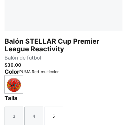
Balón STELLAR Cup Premier
League Reactivity
Balón de futbol
$30.00
Color
PUMA Red-multicolor
PUMA Red-multicolor
Talla
3
4
5
Talla
Talla
Talla