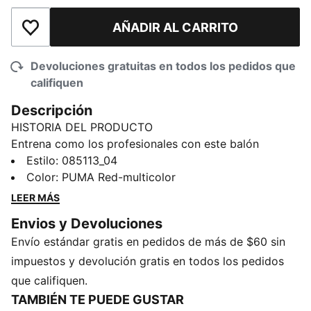
AÑADIR AL CARRITO
Añadir a la lista de deseos
Devoluciones gratuitas en todos los pedidos que
califiquen
Descripción
HISTORIA DEL PRODUCTO
Entrena como los profesionales con este balón
STELLAR Cup. Inspirado en el diseño de la edición
Estilo
:
085113_04
Reactivity del balón oficial de la Premier League, es
Color
:
PUMA Red-multicolor
una opción de alta calidad para los entrenamientos
LEER MÁS
gracias a su confección cosida a máquina y acabado
Envios y Devoluciones
resistente a la abrasión.
Envío estándar gratis en pedidos de más de $60 sin
DETALLES
Producto diseñado para: futbol
impuestos y devolución gratis en todos los pedidos
Cosido a máquina
que califiquen.
Diseño de 16 paneles
TAMBIÉN TE PUEDE GUSTAR
Tacto suave