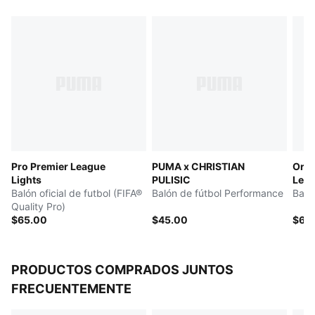
Resistente a la abrasión
Válvula PAL (PUMA Air Lock) para una excelente
retención del aire
Detalles de la marca PUMA y la Premier League
Pro Premier League
PUMA x CHRISTIAN
Orbi
Lights
PULISIC
Leag
Balón oficial de futbol (FIFA®
Balón de fútbol Performance
Qual
Baló
Quality Pro)
$65.00
$45.00
$65
PRODUCTOS COMPRADOS JUNTOS
FRECUENTEMENTE