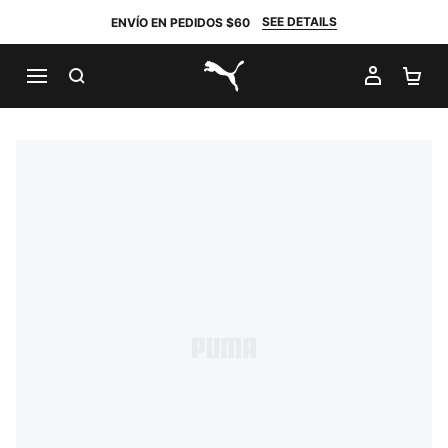
SEE DETAILS
ENVÍO EN PEDIDOS $60
BUSCAR
MI CUE
CA
PUMA.com