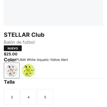
STELLAR Club
Balón de futbol
NUEVO
$25.00
Color
PUMA White-Aquatic-Yellow Alert
PUMA White-Aquatic-Yellow Alert
Fluo Yellow-Multicolor
Talla
3
4
5
Talla
Talla
Talla