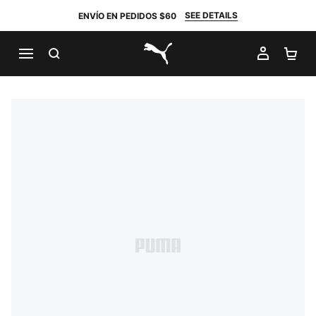
SEE DETAILS
ENVÍO EN PEDIDOS $60
BUSCAR
MI CUE
CA
PUMA.com