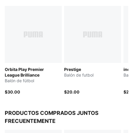
Válvula PAL (PUMA Air Lock) para una excelente
retención de aire
Superficie exterior suave al tacto
Orbita Play Premier
Prestige
indi
League Brilliance
Balón de futbol
Baló
Balón de fútbol
$30.00
$20.00
$25
PRODUCTOS COMPRADOS JUNTOS
FRECUENTEMENTE