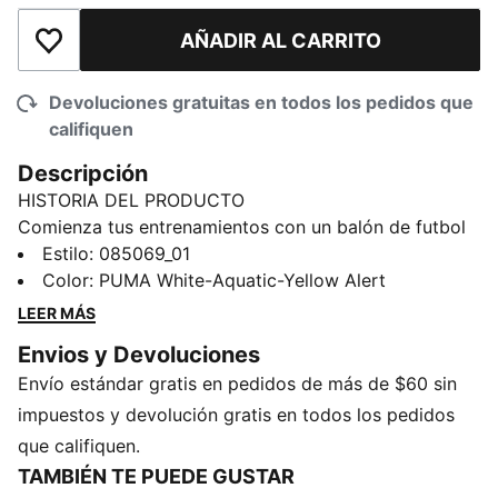
AÑADIR AL CARRITO
Añadir a la lista de deseos
Devoluciones gratuitas en todos los pedidos que
califiquen
Descripción
HISTORIA DEL PRODUCTO
Comienza tus entrenamientos con un balón de futbol
de diseño redondo y duradero. Los paneles
Estilo
:
085069_01
proporcionan un vuelo uniforme, mientras que la
Color
:
PUMA White-Aquatic-Yellow Alert
espuma EVA aporta un tacto firme y un buen rebote.
LEER MÁS
Con una superficie suave y una excelente retención de
Envios y Devoluciones
aire, ¡es hora de jugar!
Envío estándar gratis en pedidos de más de $60 sin
DETALLES
32 paneles con superficie uniforme: ayuda a mantener
impuestos y devolución gratis en todos los pedidos
la forma
que califiquen.
Cosido a máquina
TAMBIÉN TE PUEDE GUSTAR
Espuma EVA para un toque firme y un buen rebote