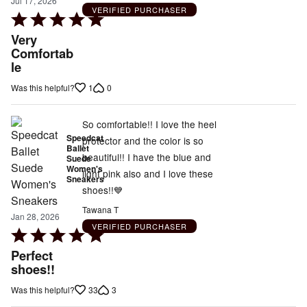
Jul 17, 2026
VERIFIED PURCHASER
Rated
5
Very
out
Comfortab
le
of
5
1
0
Was this helpful?
So comfortable!! I love the heel
Speedcat
protector and the color is so
Ballet
beautiful!! I have the blue and
Suede
Women's
light pink also and I love these
Sneakers
shoes!!💙
Tawana T
Jan 28, 2026
VERIFIED PURCHASER
Rated
5
Perfect
out
shoes!!
of
33
3
Was this helpful?
5