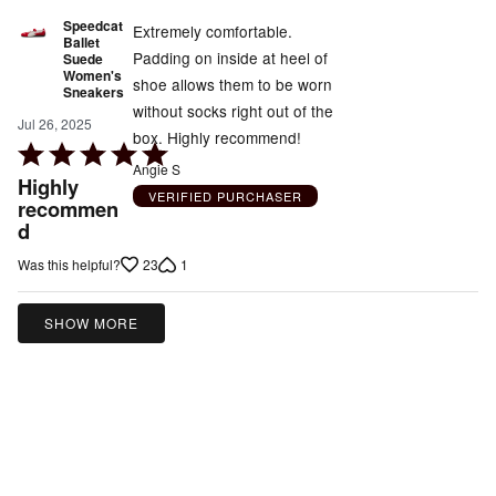
Speedcat
Extremely comfortable.
Ballet
Padding on inside at heel of
Suede
Women's
shoe allows them to be worn
Sneakers
without socks right out of the
Jul 26, 2025
box. Highly recommend!
Rated
Angie S
5
Highly
VERIFIED PURCHASER
out
recommen
d
of
5
23
1
Was this helpful?
SHOW MORE