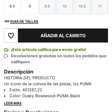
8.5
9
9.5
10
10.5
11
Talla
Talla
Talla
Talla
Talla
Talla
GUIA DE TALLAS
AÑADIR AL CARRITO
Añadir a la lista de deseos
¡Este articulo califica para envio gratis!
Devoluciones gratuitas en todos los pedidos que
califiquen
Descripción
HISTORIA DEL PRODUCTO
Un ícono de la cultura de las pistas, los PUMA
Speedcat han sido sinónimo de velocidad, precisión y
Estilo
:
401287_22
rendimiento inigualable durante más de 25 años.
Color
:
Dusky Rosewood-PUMA Black
Nacieron como un estilo de Fórmula 1®, pero con el
LEER MÁS
paso de las décadas encontraron un nuevo circuito,