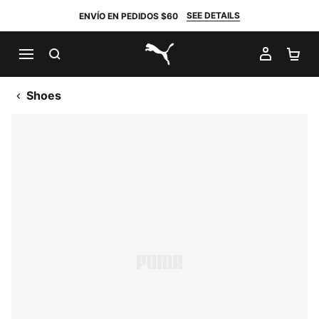
SEE DETAILS
ENVÍO EN PEDIDOS $60
BUSCAR
MI CUE
CA
PUMA.com
Shoes