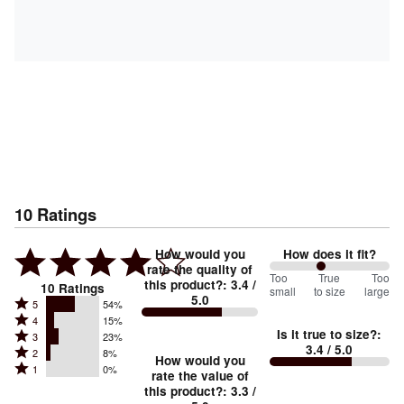
10
Ratings
How would you
How does it fit?
rate the quality of
86
Too
%
True
Too
this product?
:
3.4
/
10
Ratings
small
to size
large
5.0
between
Rated
5
54%
Rated
Too
4
15%
5
Is it true to size?
:
Rated
3
23%
4
small
stars
3.4
/ 5.0
Rated
2
8%
3
stars
How would you
by
and
Rated
1
0%
2
stars
rate the value of
by
54%
True
1
this product?
:
3.3
/
stars
by
15%