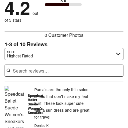
4.2
of
5.0
stars
to
by
23%
of
reviewers
by
size
8%
of
reviewers
out
0%
of
reviewers
of
of 5 stars
reviewers
reviewers
0 Customer Photos
1-3 of 10 Reviews
Search reviews…
SORT
Highest Rated
Puma's are the only thin soled
Speedcat
shoes that don't make my feet
Ballet
hurt. These look super cute
Suede
Women's
with a sun dress and are great
Sneakers
for travel
Denise K