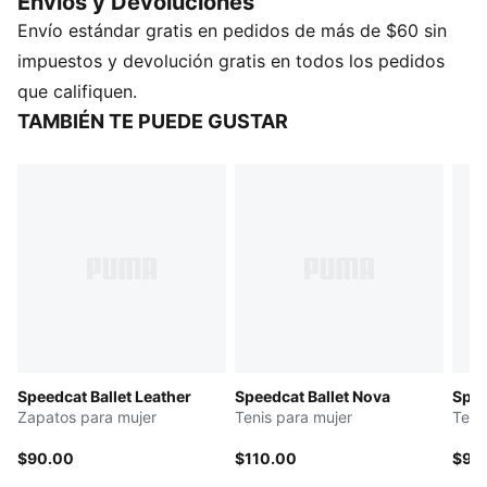
Envios y Devoluciones
trascendiendo las pistas de Mónaco para llegar a las
Envío estándar gratis en pedidos de más de $60 sin
calles de las capitales de la moda alrededor del
mundo. Fusionando la elegancia del ballet con el ADN
impuestos y devolución gratis en todos los pedidos
motorsport original, este calzado Speedcat presenta
que califiquen.
un diseño metalizado, nuestro ícono PUMA Cat
TAMBIÉN TE PUEDE GUSTAR
bordado y tiras elásticas para un ajuste cómodo.
Adueñate de la tendencia del calzado de suela baja
con esta nueva versión del icónico modelo PUMA.
DETALLES
Calce regular
Cubierta de gamuza
Tiras elásticas sobre el empeine
Interior textil
Suela de goma
Detalles de la marca PUMA
Speedcat Ballet Leather
Speedcat Ballet Nova
Spee
Zapatos para mujer
Tenis para mujer
Teni
$90.00
$110.00
$90