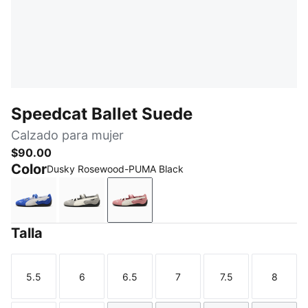
Speedcat Ballet Suede
Calzado para mujer
$90.00
Color
Dusky Rosewood-PUMA Black
Royal Sapphire-PUMA Black
Mouse Gray-PUMA Black
Dusky Rosewood-PUMA Black
Talla
5.5
6
6.5
7
7.5
8
Talla
Talla
Talla
Talla
Talla
Talla