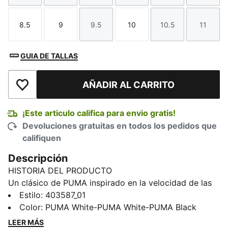
8.5
9
9.5
10
10.5
11
Talla
Talla
Talla
Talla
Talla
Talla
GUIA DE TALLAS
AÑADIR AL CARRITO
Añadir a la lista de deseos
¡Este articulo califica para envio gratis!
Devoluciones gratuitas en todos los pedidos que
califiquen
Descripción
HISTORIA DEL PRODUCTO
Un clásico de PUMA inspirado en la velocidad de las
pistas: los Speedcat OG. Destacan entre la multitud
Estilo
:
403587_01
por su forma inspirada en los tenis de los corredores
Color
:
PUMA White-PUMA White-PUMA Black
de carreras y por sus líneas elegantes, de aspecto
LEER MÁS