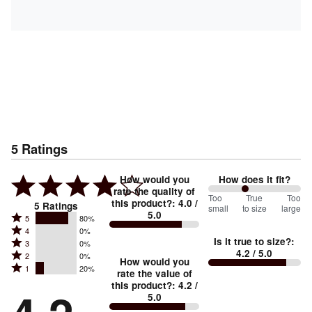
5
Ratings
How would you
How does it fit?
rate the quality of
80
Too
%
True
Too
this product?
:
4.0
/
5
Ratings
small
to size
large
5.0
between
Rated
5
80%
Rated
Too
4
0%
5
Is it true to size?
:
Rated
3
0%
4
small
stars
4.2
/ 5.0
Rated
2
0%
3
stars
How would you
by
and
Rated
1
20%
2
stars
rate the value of
by
80%
True
1
this product?
:
4.2
/
stars
by
0%
of
5.0
stars
to
by
0%
of
reviewers