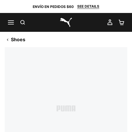
SEE DETAILS
ENVÍO EN PEDIDOS $60
BUSCAR
MI CUE
CA
PUMA.com
Shoes