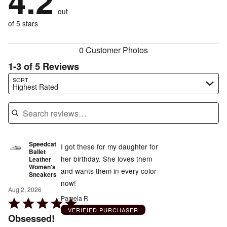
4.2
by
size
0%
of
reviewers
out
20%
of
reviewers
of
of 5 stars
reviewers
reviewers
0 Customer Photos
1-3 of 5 Reviews
Search reviews…
SORT
Highest Rated
Speedcat
I got these for my daughter for
Ballet
her birthday. She loves them
Leather
Women's
and wants them in every color
Sneakers
now!
Aug 2, 2026
Pamela R
Rated
VERIFIED PURCHASER
5
Obsessed!
out