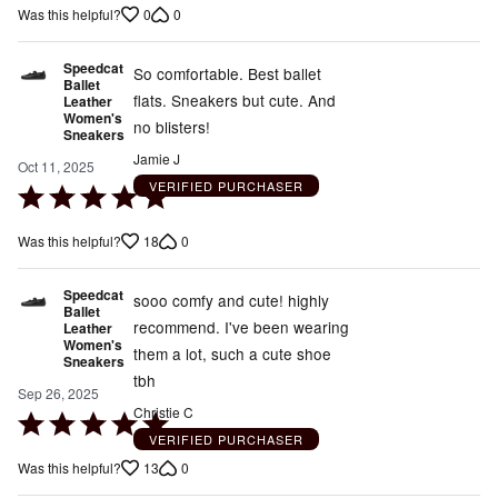
0
0
Was this helpful?
of
5
Speedcat
So comfortable. Best ballet
Ballet
flats. Sneakers but cute. And
Leather
Women's
no blisters!
Sneakers
Jamie J
Oct 11, 2025
VERIFIED PURCHASER
Rated
5
18
0
Was this helpful?
out
of
Speedcat
5
sooo comfy and cute! highly
Ballet
recommend. I've been wearing
Leather
Women's
them a lot, such a cute shoe
Sneakers
tbh
Sep 26, 2025
Christie C
Rated
VERIFIED PURCHASER
5
13
0
Was this helpful?
out